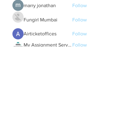
marry jonathan
Follow
Fungirl Mumbai
Follow
Airticketoffices
Follow
My Assignment Services CA
Follow
Alycianna Thomas
Follow
See All Members (607)
Quick Links
Contact Us
treasurer@lspoaboard.com
517 - 252 - 5069