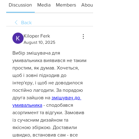
Discussion
Media
Members
About
Back
Kiloper Ferk
August 10, 2025
Вибір змішувача для 
умивальника виявився не таким 
простим, як думав. Хочеться, 
щоб і зовні підходив до 
інтер'єру, і щоб не доводилося 
постійно лагодити. За порадою 
друга зайшов на 
змішувач до 
умивальника
 - сподобався 
асортимент та відгуки. Замовив 
із сучасним дизайном та 
якісною збіркою. Доставили 
швидко, встановив сам - все 