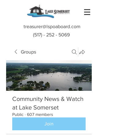
treasurer@lspoaboard.com
(517) - 252 - 5069
Groups
Community News & Watch
at Lake Somerset
Public
·
607 members
Join