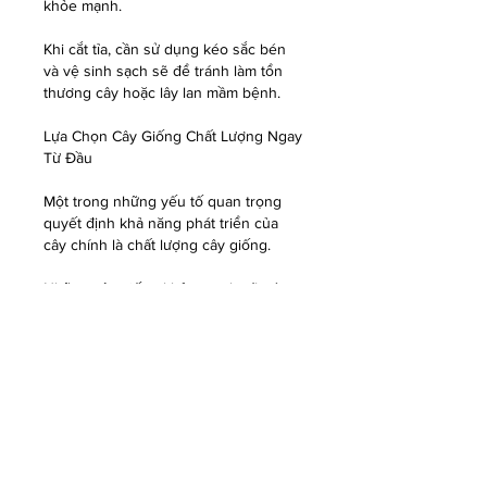
khỏe mạnh.
Khi cắt tỉa, cần sử dụng kéo sắc bén 
và vệ sinh sạch sẽ để tránh làm tổn 
thương cây hoặc lây lan mầm bệnh.
Lựa Chọn Cây Giống Chất Lượng Ngay 
Từ Đầu
Một trong những yếu tố quan trọng 
quyết định khả năng phát triển của 
cây chính là chất lượng cây giống.
Những cây giống khỏe mạnh sẽ có 
sức đề kháng tốt hơn, dễ thích nghi 
với môi trường và ít sâu bệnh hơn 
trong quá trình chăm sóc.
Khi mua cây, nên lựa chọn tại các 
trung tâm cây giống lớn nhất Việt 
Nam
 hoặc những đơn vị cung cấp cây 
giống uy tín để đảm bảo cây đúng 
giống và đạt chất lượng tốt.