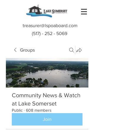
treasurer@lspoaboard.com
(517) - 252 - 5069
Groups
Community News & Watch
at Lake Somerset
Public
·
608 members
Join