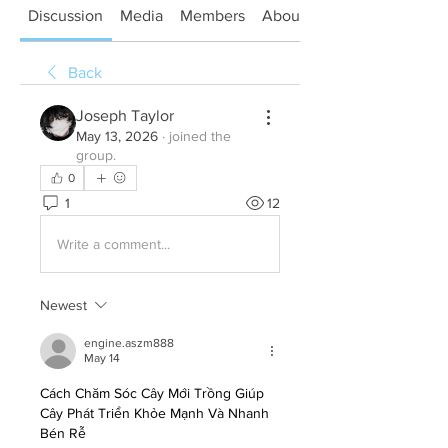
Discussion
Media
Members
About
Back
Joseph Taylor
May 13, 2026
·
joined the
group.
0
1
12
Write a comment...
Newest
engine.aszm888
May 14
Cách Chăm Sóc Cây Mới Trồng Giúp 
Cây Phát Triển Khỏe Mạnh Và Nhanh 
Bén Rễ