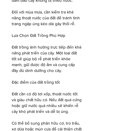
đảm bảo cây không bị thiếu nước.
Đối với mùa mưa, cần kiểm tra khả 
năng thoát nước của đất để tránh tình 
trạng ngập úng kéo dài gây thối rễ.
Lựa Chọn Đất Trồng Phù Hợp
Đất trồng ảnh hưởng trực tiếp đến khả 
năng phát triển của cây. Một loại đất 
tốt sẽ giúp bộ rễ phát triển khỏe 
mạnh, giữ được độ ẩm và cung cấp 
đầy đủ dinh dưỡng cho cây.
Đặc điểm của đất trồng tốt
Đất cần có độ tơi xốp, thoát nước tốt 
và giàu chất hữu cơ. Nếu đất quá cứng 
hoặc giữ nước quá nhiều sẽ khiến rễ 
cây khó phát triển và dễ bị úng.
Có thể bổ sung phân hữu cơ, tro trấu, 
xơ dừa hoặc mùn cưa để cải thiện chất 