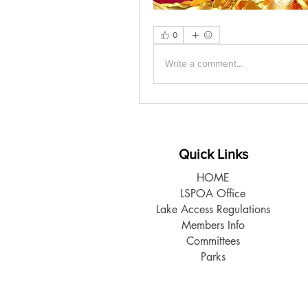
0
Write a comment...
Quick Links
HOME
LSPOA Office
Lake Access Regulations
Members Info
Committees
Parks