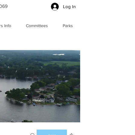
5069
Log In
s Info
Committees
Parks