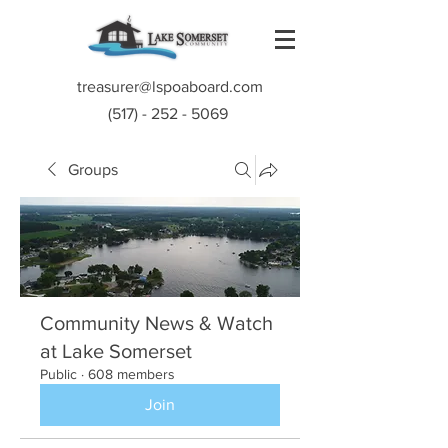
treasurer@lspoaboard.com
(517) - 252 - 5069
Groups
Community News & Watch
at Lake Somerset
Public
·
608 members
Join