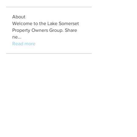
About
Welcome to the Lake Somerset
Property Owners Group. Share
ne
...
Read more
Members
marry jonathan
Follow
Fungirl Mumbai
Follow
Airticketoffices
Follow
My Assignment Services CA
Follow
Alycianna Thomas
Follow
See All Members (608)