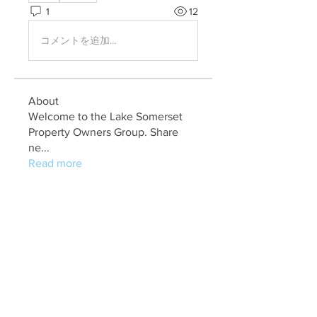
1
12
コメントを追加…
About
Welcome to the Lake Somerset
Property Owners Group. Share
ne
...
Read more
Members
marry jonathan
Follow
Fungirl Mumbai
Follow
Airticketoffices
Follow