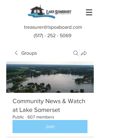
treasurer@lspoaboard.com
(517) - 252 - 5069
Groups
Community News & Watch
at Lake Somerset
Public
·
607 members
Join