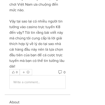
chơi Việt Nam ưa chuộng đến 
mức nào.
Vậy tại sao lại có nhiều người tin 
tưởng vào casino trực tuyến K8 
đến vậy? Tôi tin rằng bài viết này 
mà chúng tôi cung cấp là lời giải 
thích hợp lý về lý do tại sao nhà 
cái hàng đầu này nên là lựa chọn 
đầu tiên của bạn để cá cược trực 
tuyến mà bạn có thể tin tưởng lâu 
dài!
0
0
Write a comment...
About