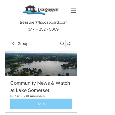
treasurer@lspoaboard.com
(517) - 252 - 5069
Groups
Community News & Watch
at Lake Somerset
Public
·
608 members
Join