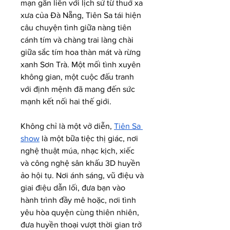
mạn gắn liền với lịch sử từ thuở xa 
xưa của Đà Nẵng, Tiên Sa tái hiện 
câu chuyện tình giữa nàng tiên 
cánh tím và chàng trai làng chài 
giữa sắc tím hoa thàn mát và rừng 
xanh Sơn Trà. Một mối tình xuyên 
không gian, một cuộc đấu tranh 
với định mệnh đã mang đến sức 
mạnh kết nối hai thế giới.
Không chỉ là một vở diễn, 
Tiên Sa 
show
 là một bữa tiệc thị giác, nơi 
nghệ thuật múa, nhạc kịch, xiếc 
và công nghệ sân khấu 3D huyền 
ảo hội tụ. Nơi ánh sáng, vũ điệu và 
giai điệu dẫn lối, đưa bạn vào 
hành trình đầy mê hoặc, nơi tình 
yêu hòa quyện cùng thiên nhiên, 
đưa huyền thoại vượt thời gian trở 