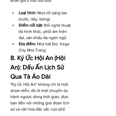
khán giả ở mọi lứa tuổi.
Loại hình:
 Múa rối sáng tạo 
(nước, dây, bóng).
Điểm nổi bật:
 Rối nghệ thuật 
đa hình thức, phối âm hiện 
đại, sân khấu đa ngôn ngữ.
Địa điểm:
 Nhà hát Đó, Vega 
City Nha Trang.
8. Ký Ức Hội An (Hội 
An): Dấu Ấn Lịch Sử 
Qua Tà Áo Dài
"Ký Ức Hội An" không chỉ là một 
show diễn, đó là một chuyến du 
hành ngược dòng thời gian, đưa 
bạn đến với những giai đoạn lịch 
sử và văn hóa đặc sắc của phố 
Hội. Sân khấu ngoài trời rộng 