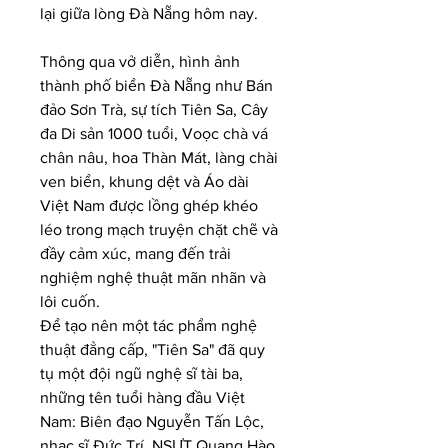
lại giữa lòng Đà Nẵng hôm nay.
Thông qua vở diễn, hình ảnh 
thành phố biển Đà Nẵng như Bán 
đảo Sơn Trà, sự tích Tiên Sa, Cây 
đa Di sản 1000 tuổi, Voọc chà vá 
chân nâu, hoa Thàn Mát, làng chài 
ven biển, khung dệt và Áo dài 
Việt Nam được lồng ghép khéo 
léo trong mạch truyện chặt chẽ và 
đầy cảm xúc, mang đến trải 
nghiệm nghệ thuật mãn nhãn và 
lôi cuốn.
Để tạo nên một tác phẩm nghệ 
thuật đẳng cấp, "Tiên Sa" đã quy 
tụ một đội ngũ nghệ sĩ tài ba, 
những tên tuổi hàng đầu Việt 
Nam: Biên đạo Nguyễn Tấn Lộc, 
nhạc sĩ Đức Trí, NSƯT Quang Hào, 