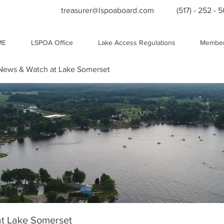
treasurer@lspoaboard.com
(517) - 252 - 
ME
LSPOA Office
Lake Access Regulations
Member
ews & Watch at Lake Somerset
t Lake Somerset