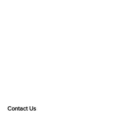
Contact Us
treasurer@lspoaboard.com