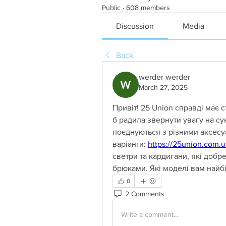
Public
·
608 members
Discussion
Media
Back
werder werder
March 27, 2025
Привіт! 25 Union справді має 
б радила звернути увагу на сук
поєднуються з різними аксесуа
варіанти: 
https://25union.com.u
светри та кардигани, які добре
брюками. Які моделі вам най
0
2 Comments
Write a comment...