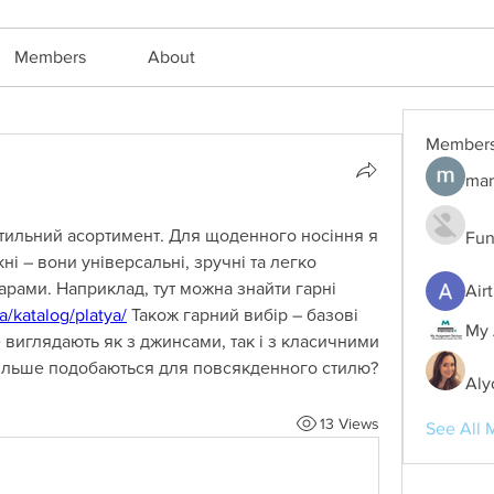
Members
About
Member
mar
стильний асортимент. Для щоденного носіння я 
Fun
ні – вони універсальні, зручні та легко 
рами. Наприклад, тут можна знайти гарні 
Air
a/katalog/platya/
 Також гарний вибір – базові 
My 
 виглядають як з джинсами, так і з класичними 
більше подобаються для повсякденного стилю?
Aly
13 Views
See All 