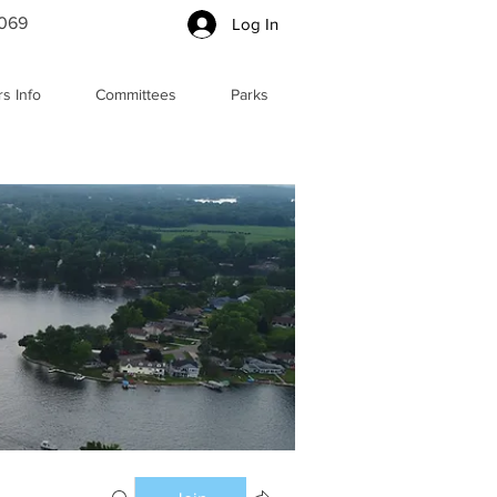
5069
Log In
s Info
Committees
Parks