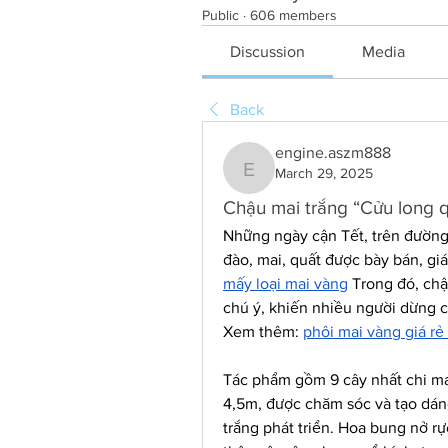
Public
·
606 members
Discussion
Media
Back
engine.aszm888
March 29, 2025
engine.aszm888
Chậu mai trắng “Cửu long q
Những ngày cận Tết, trên đường 
đào, mai, quất được bày bán, giá
mấy loại mai vàng
 Trong đó, chậ
chú ý, khiến nhiều người dừng 
Xem thêm: 
phôi mai vàng giá r
Tác phẩm gồm 9 cây nhất chi mai
4,5m, được chăm sóc và tạo dáng 
trắng phát triển. Hoa bung nở rực