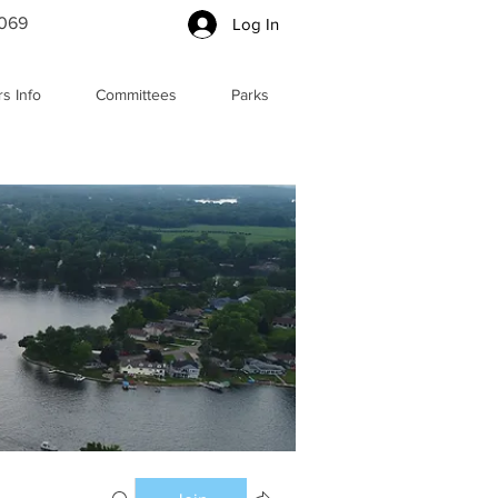
5069
Log In
s Info
Committees
Parks