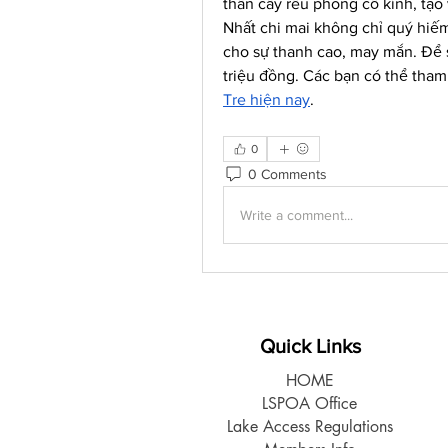
thân cây rêu phong cổ kính, tạo
Nhất chi mai không chỉ quý hiế
cho sự thanh cao, may mắn. Để s
triệu đồng. Các bạn có thể tha
Tre hiện nay
.
0
0 Comments
Write a comment...
Quick Links
HOME
LSPOA Office
Lake Access Regulations