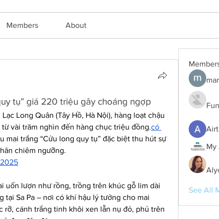
Members
About
Member
mar
uy tụ” giá 220 triệu gây choáng ngợp
Fun
Lạc Long Quân (Tây Hồ, Hà Nội), hàng loạt chậu 
 từ vài trăm nghìn đến hàng chục triệu đồng.
có 
Air
u mai trắng “Cửu long quy tụ” đặc biệt thu hút sự 
My 
chân chiêm ngưỡng.
ẻ 2025
Aly
 uốn lượn như rồng, trồng trên khúc gỗ lim dài 
See All 
tại Sa Pa – nơi có khí hậu lý tưởng cho mai 
 rỡ, cánh trắng tinh khôi xen lẫn nụ đỏ, phủ trên 