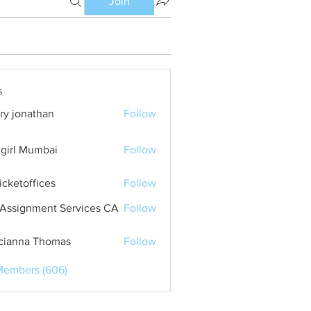
Join
s
ry jonathan
Follow
girl Mumbai
Follow
ticketoffices
Follow
Assignment Services CA
Follow
cianna Thomas
Follow
Members (606)