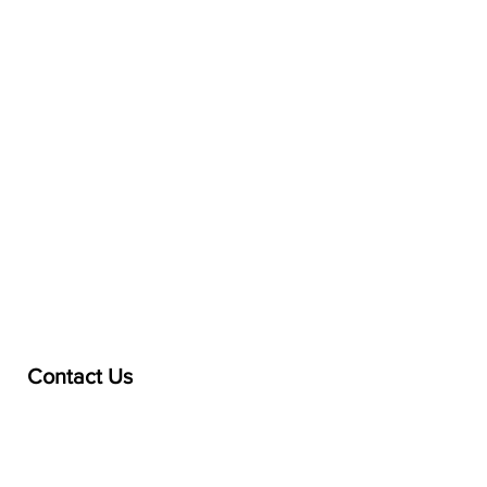
Contact Us
treasurer@lspoaboard.com