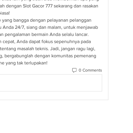
ah dengan Slot Gacor 777 sekarang dan rasakan 
iasa!
ine yang bangga dengan pelayanan pelanggan 
u Anda 24/7, siang dan malam, untuk menjawab 
 pengalaman bermain Anda selalu lancar. 
 cepat, Anda dapat fokus sepenuhnya pada 
ntang masalah teknis. Jadi, jangan ragu lagi, 
ang, bergabunglah dengan komunitas pemenang 
ne yang tak terlupakan!
0 Comments