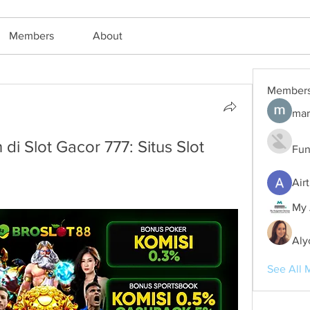
Members
About
Member
mar
 Slot Gacor 777: Situs Slot 
Fun
Air
My 
Aly
See All 