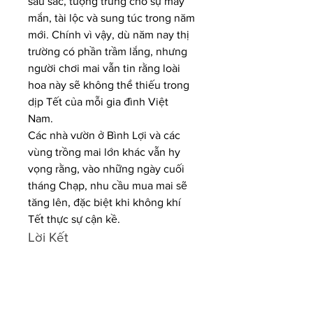
sâu sắc, tượng trưng cho sự may 
mắn, tài lộc và sung túc trong năm 
mới. Chính vì vậy, dù năm nay thị 
trường có phần trầm lắng, nhưng 
người chơi mai vẫn tin rằng loài 
hoa này sẽ không thể thiếu trong 
dịp Tết của mỗi gia đình Việt 
Nam.
Các nhà vườn ở Bình Lợi và các 
vùng trồng mai lớn khác vẫn hy 
vọng rằng, vào những ngày cuối 
tháng Chạp, nhu cầu mua mai sẽ 
tăng lên, đặc biệt khi không khí 
Tết thực sự cận kề.
Lời Kết
Những cây mai vàng rực rỡ vẫn 
đang đợi chủ, sẵn sàng mang lại 
niềm vui và sự thịnh vượng cho 
từng gia đình trong năm mới. Với 