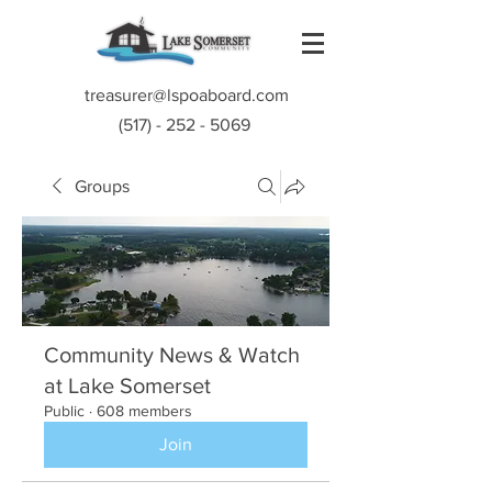
treasurer@lspoaboard.com
(517) - 252 - 5069
Groups
Community News & Watch
at Lake Somerset
Public
·
608 members
Join