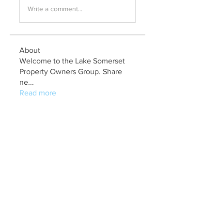
Write a comment...
About
Welcome to the Lake Somerset
Property Owners Group. Share
ne
...
Read more
Members
marry jonathan
Follow
Fungirl Mumbai
Follow
Airticketoffices
Follow
My Assignment Services CA
Follow