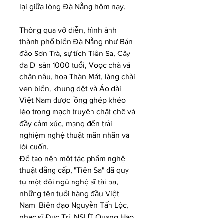
lại giữa lòng Đà Nẵng hôm nay.
Thông qua vở diễn, hình ảnh 
thành phố biển Đà Nẵng như Bán 
đảo Sơn Trà, sự tích Tiên Sa, Cây 
đa Di sản 1000 tuổi, Voọc chà vá 
chân nâu, hoa Thàn Mát, làng chài 
ven biển, khung dệt và Áo dài 
Việt Nam được lồng ghép khéo 
léo trong mạch truyện chặt chẽ và 
đầy cảm xúc, mang đến trải 
nghiệm nghệ thuật mãn nhãn và 
lôi cuốn.
Để tạo nên một tác phẩm nghệ 
thuật đẳng cấp, "Tiên Sa" đã quy 
tụ một đội ngũ nghệ sĩ tài ba, 
những tên tuổi hàng đầu Việt 
Nam: Biên đạo Nguyễn Tấn Lộc, 
nhạc sĩ Đức Trí, NSƯT Quang Hào, 