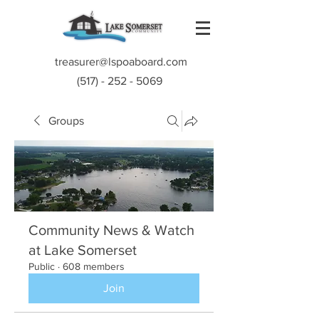
treasurer@lspoaboard.com
(517) - 252 - 5069
Groups
Community News & Watch
at Lake Somerset
Public
·
608 members
Join