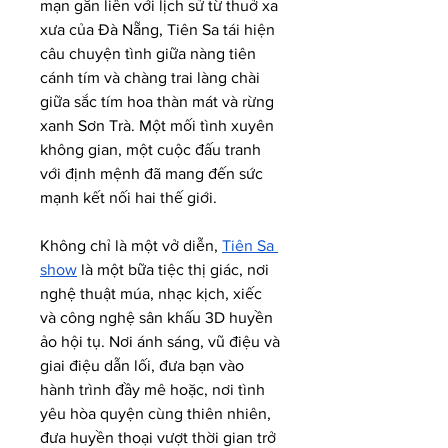
mạn gắn liền với lịch sử từ thuở xa 
xưa của Đà Nẵng, Tiên Sa tái hiện 
câu chuyện tình giữa nàng tiên 
cánh tím và chàng trai làng chài 
giữa sắc tím hoa thàn mát và rừng 
xanh Sơn Trà. Một mối tình xuyên 
không gian, một cuộc đấu tranh 
với định mệnh đã mang đến sức 
mạnh kết nối hai thế giới.
Không chỉ là một vở diễn, 
Tiên Sa 
show
 là một bữa tiệc thị giác, nơi 
nghệ thuật múa, nhạc kịch, xiếc 
và công nghệ sân khấu 3D huyền 
ảo hội tụ. Nơi ánh sáng, vũ điệu và 
giai điệu dẫn lối, đưa bạn vào 
hành trình đầy mê hoặc, nơi tình 
yêu hòa quyện cùng thiên nhiên, 
đưa huyền thoại vượt thời gian trở 