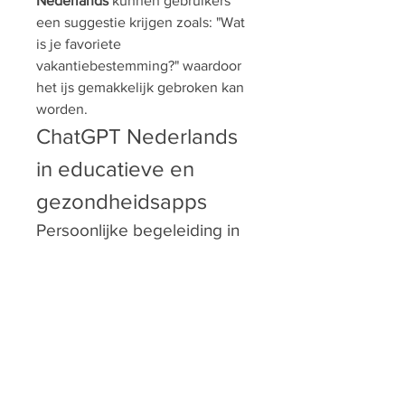
Nederlands
 kunnen gebruikers 
een suggestie krijgen zoals: "Wat 
is je favoriete 
vakantiebestemming?" waardoor 
het ijs gemakkelijk gebroken kan 
worden.
ChatGPT Nederlands 
in educatieve en 
gezondheidsapps
Persoonlijke begeleiding in 
gezondheidsapps
Gezondheidsapps kunnen enorm 
profiteren van de inzet van 
ChatGPT Nederlands
 om 
gepersonaliseerde ondersteuning 
te bieden aan gebruikers. Van het 
bijhouden van medische 