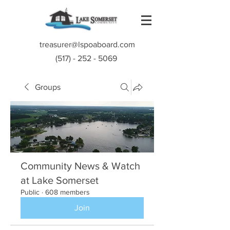
treasurer@lspoaboard.com
(517) - 252 - 5069
Groups
Community News & Watch
at Lake Somerset
Public
·
608 members
Join