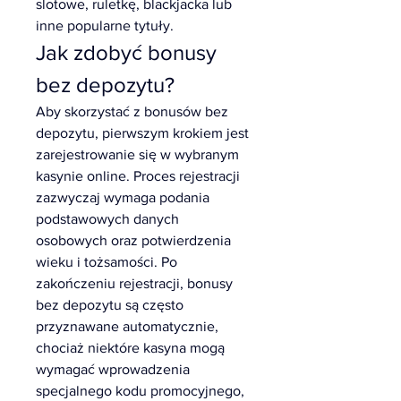
slotowe, ruletkę, blackjacka lub 
inne popularne tytuły.
Jak zdobyć bonusy 
bez depozytu?
Aby skorzystać z bonusów bez 
depozytu, pierwszym krokiem jest 
zarejestrowanie się w wybranym 
kasynie online. Proces rejestracji 
zazwyczaj wymaga podania 
podstawowych danych 
osobowych oraz potwierdzenia 
wieku i tożsamości. Po 
zakończeniu rejestracji, bonusy 
bez depozytu są często 
przyznawane automatycznie, 
chociaż niektóre kasyna mogą 
wymagać wprowadzenia 
specjalnego kodu promocyjnego, 