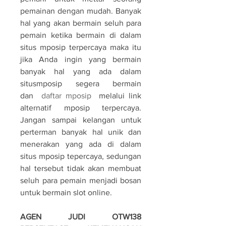
pemainan dengan mudah. Banyak 
hal yang akan bermain seluh para 
pemain ketika bermain di dalam 
situs mposip terpercaya maka itu 
jika Anda ingin yang bermain 
banyak hal yang ada dalam 
situsmposip segera bermain 
dan  
daftar mposip
  melalui link 
alternatif mposip terpercaya. 
Jangan sampai kelangan untuk 
perterman banyak hal unik dan 
menerakan yang ada di dalam 
situs mposip tepercaya, sedungan 
hal tersebut tidak akan membuat 
seluh para pemain menjadi bosan 
untuk bermain slot online.
AGEN JUDI OTW138 