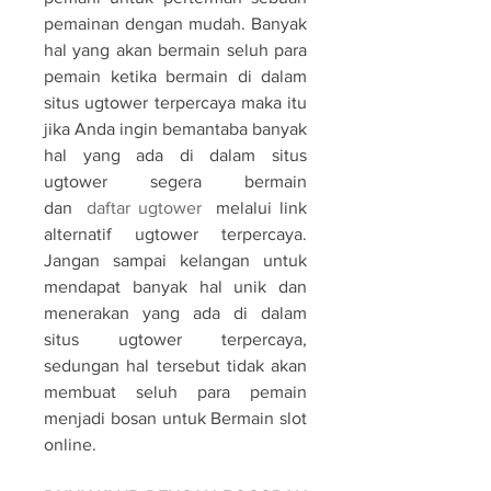
pemainan dengan mudah. Banyak 
hal yang akan bermain seluh para 
pemain ketika bermain di dalam 
situs ugtower terpercaya maka itu 
jika Anda ingin bemantaba banyak 
hal yang ada di dalam situs 
ugtower segera bermain 
dan  
daftar ugtower
  melalui link 
alternatif ugtower terpercaya. 
Jangan sampai kelangan untuk 
mendapat banyak hal unik dan 
menerakan yang ada di dalam 
situs ugtower terpercaya, 
sedungan hal tersebut tidak akan 
membuat seluh para pemain 
menjadi bosan untuk Bermain slot 
online.