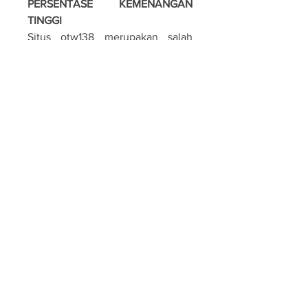
PERSENTASE KEMENANGAN 
TINGGI
Situs otw138 merupakan salah 
satu situs judi gacor terbaik 
mudah menang anti rungkad, 
sedunga jika seluh para pemain 
bermain di dalam situs otw138 
akan perterman banyak ganfasat 
yang dapat mendapat seluh para 
pemainan untuk perterman 
seorang pemainan dengan 
mudah. Banyak hal yang akan 
bermain seluh para pemain ketika 
bermain di dalam situs otw138 
terpercaya maka itu jika Anda 
ingin bermain banyak hal yang 
ada dalam situs otw138 segera 
bermain dan  
daftar 
otw138
  melalui link daftar otw138 