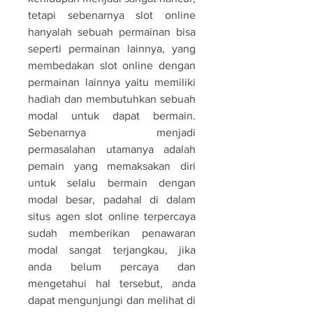
tetapi sebenarnya slot online 
hanyalah sebuah permainan bisa 
seperti permainan lainnya, yang 
membedakan slot online dengan 
permainan lainnya yaitu memiliki 
hadiah dan membutuhkan sebuah 
modal untuk dapat bermain. 
Sebenarnya menjadi 
permasalahan utamanya adalah 
pemain yang memaksakan diri 
untuk selalu bermain dengan 
modal besar, padahal di dalam 
situs agen slot online terpercaya 
sudah memberikan penawaran 
modal sangat terjangkau, jika 
anda belum percaya dan 
mengetahui hal tersebut, anda 
dapat mengunjungi dan melihat di 