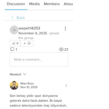
Discussion
Media
Members
About
Back
wepeh14253
wepeh14253
November 6, 2025
·
joined
the group.
0
1
23
Write a comment...
Newest
Mike Ross
Nov 10, 2025
Son birkaç yıldır spor dünyasına 
giderek daha fazla daldım. İlk başta 
sadece televizyondan maç izliyordum, 