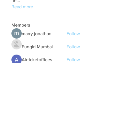
ne
...
Read more
Members
marry jonathan
Follow
Fungirl Mumbai
Follow
Airticketoffices
Follow
My Assignment Services CA
Follow
Alycianna Thomas
Follow
See All Members (608)
Quick Links