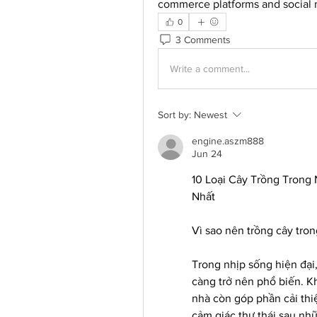
commerce platforms and social 
0
3 Comments
Write a comment...
Sort by:
Newest
engine.aszm888
Jun 24
10 Loại Cây Trồng Tron
Nhất
Vì sao nên trồng cây tro
Trong nhịp sống hiện đại
càng trở nên phổ biến. Kh
nhà còn góp phần cải thi
cảm giác thư thái sau nh