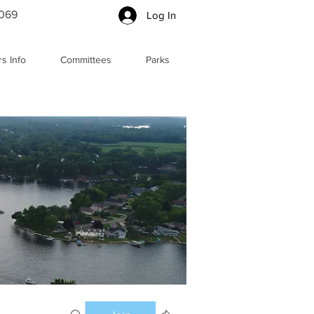
5069
Log In
s Info
Committees
Parks