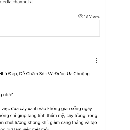
media channels. 
13 Views
g Nhà Đẹp, Dễ Chăm Sóc Và Được Ưa Chuộng 
ng nhà?
, việc đưa cây xanh vào không gian sống ngày 
ông chỉ giúp tăng tính thẩm mỹ, cây trồng trong 
ện chất lượng không khí, giảm căng thẳng và tạo 
ững giờ làm việc mệt mỏi.