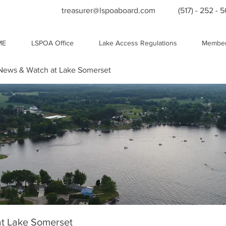
treasurer@lspoaboard.com
(517) - 252 - 
ME
LSPOA Office
Lake Access Regulations
Member
ews & Watch at Lake Somerset
t Lake Somerset