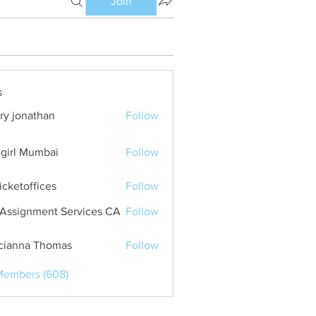
Join
s
ry jonathan
Follow
girl Mumbai
Follow
ticketoffices
Follow
Assignment Services CA
Follow
cianna Thomas
Follow
Members (608)