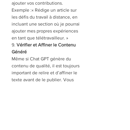
ajouter vos contributions.
Exemple :« Rédige un article sur 
les défis du travail à distance, en 
incluant une section où je pourrai 
ajouter mes propres expériences 
en tant que télétravailleur. »
9. 
Vérifier et Affiner le Contenu 
Généré
Même si Chat GPT génère du 
contenu de qualité, il est toujours 
important de relire et d’affiner le 
texte avant de le publier. Vous 
pouvez utiliser l’outil pour 
améliorer la fluidité, corriger les 
erreurs grammaticales, ou ajuster 
certaines phrases pour les rendre 
plus percutantes.
Exemple de consigne :« Relis cet 
article et corrige les erreurs de 