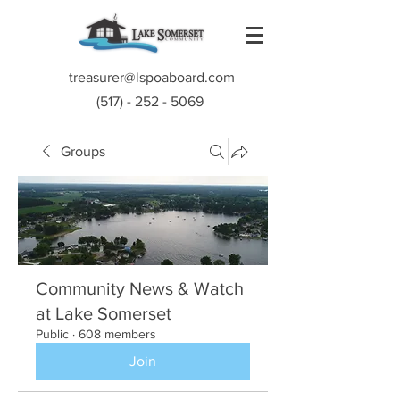
treasurer@lspoaboard.com
(517) - 252 - 5069
Groups
Community News & Watch
at Lake Somerset
Public
·
608 members
Join