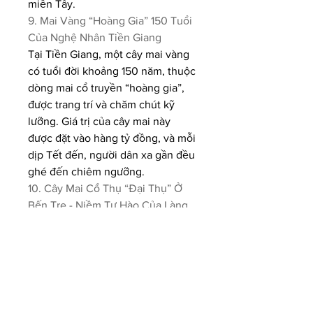
miền Tây.
9. Mai Vàng “Hoàng Gia” 150 Tuổi 
Của Nghệ Nhân Tiền Giang
Tại Tiền Giang, một cây mai vàng 
có tuổi đời khoảng 150 năm, thuộc 
dòng mai cổ truyền “hoàng gia”, 
được trang trí và chăm chút kỹ 
lưỡng. Giá trị của cây mai này 
được đặt vào hàng tỷ đồng, và mỗi 
dịp Tết đến, người dân xa gần đều 
ghé đến chiêm ngưỡng.
10. Cây Mai Cổ Thụ “Đại Thụ” Ở 
Bến Tre - Niềm Tự Hào Của Làng 
Mai Xứ Dừa
Bến Tre là nơi sản sinh ra những 
cây mai cổ thụ đẹp nhất miền Tây, 
và một trong số đó là cây mai có 
tuổi đời gần 200 năm. Được xem 
là “đại thụ” của làng mai, cây này 