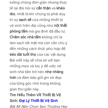
tưởng chừng đơn giản nhưng thực 
tế lại đòi hỏi sự 
cẩn thận
 và 
khéo 
léo
, nhất là khi chúng ta phải duy 
trì sự 
sạch sẽ
 của những thiết bị 
vệ sinh hiện đại cũng như 
nội thất 
phòng tắm
 mà gia đình đã đầu tư. 
Chăm sóc nhà tắm
 không chỉ là 
làm sạch bề mặt mà còn cần chú ý 
đến những cách thức phù hợp để 
kéo dài tuổi thọ
 của các vật dụng. 
Bài viết này sẽ chia sẻ với bạn 
những mẹo và lưu ý để việc vệ 
sinh nhà tắm trở nên 
nhẹ nhàng 
hơn
 và đảm bảo giữ gìn vẻ đẹp 
của từng góc nhỏ trong không 
gian thư giãn này.
Tìm Hiểu Thêm Về Thiết Bị Vệ 
Sinh: 
Đại Lý Thiết Bị Vệ Sinh
Bật Mí Nên Chọn Sen Thường Hay 