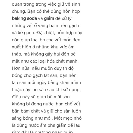
quan trọng trong việc giữ vệ sinh 
chung. Bạn có thể dùng hỗn hợp 
baking soda
 và 
giấm
 để xử lý 
những vết ố vàng bám trên gạch 
và kẽ gạch. Đặc biệt, hỗn hợp này 
còn giúp loại bỏ các vết mốc đen 
xuất hiện ở những khu vực ẩm 
thấp, mà không gây hại đến bề 
mặt như các loại hóa chất mạnh.
Hơn nữa, nếu muốn duy trì độ 
bóng cho gạch lát sàn, bạn nên 
lau sàn mỗi ngày bằng khăn mềm 
hoặc cây lau sàn sau khi sử dụng, 
điều này sẽ giúp bề mặt sàn 
không bị đọng nước, hạn chế vết 
bẩn bám chặt và giữ cho sàn luôn 
sáng bóng như mới. Một mẹo nhỏ 
là dùng nước ấm pha giấm để lau 
sàn; đây là phương pháp giúp 