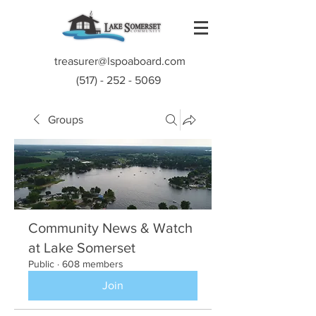
treasurer@lspoaboard.com
(517) - 252 - 5069
Groups
Community News & Watch
at Lake Somerset
Public
·
608 members
Join