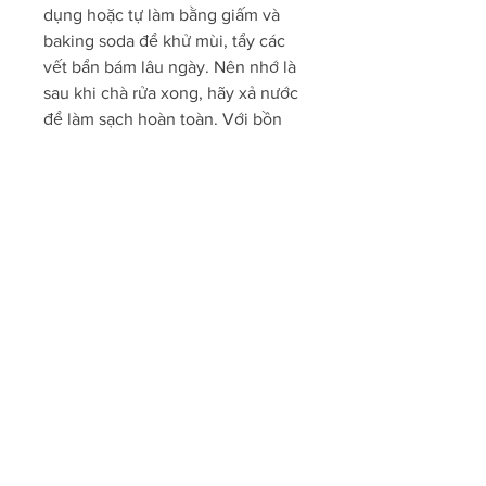
dụng hoặc tự làm bằng giấm và 
baking soda để khử mùi, tẩy các 
vết bẩn bám lâu ngày. Nên nhớ là 
sau khi chà rửa xong, hãy xả nước 
để làm sạch hoàn toàn. Với bồn 
rửa, đặc biệt là ở phần lưới lọc, nơi 
tích tụ nhiều cặn bẩn, bạn có thể 
tháo lưới lọc ra và vệ sinh riêng 
bằng cách ngâm trong nước giấm, 
sau đó cọ sạch và lắp lại.
Một lưu ý nhỏ để hạn chế mùi hôi 
từ bồn cầu và bồn rửa là hãy sử 
dụng các viên khử mùi hoặc tinh 
dầu tự nhiên đặt ở những góc 
phòng, giúp không gian luôn 
thơm mát và dễ chịu.
Lời kết: Bí quyết vệ 
sinh nhà tắm hiệu quả 