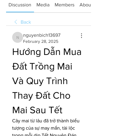
Discussion
Media
Members
About
Back
nguyenbich13697
nguyenbich13697
February 28, 2025
Hướng Dẫn Mua 
Đất Trồng Mai 
Và Quy Trình 
Thay Đất Cho 
Mai Sau Tết
Cây mai từ lâu đã trở thành biểu 
tượng của sự may mắn, tài lộc 
trong mỗi dịp Tết Nguyên Đán. 