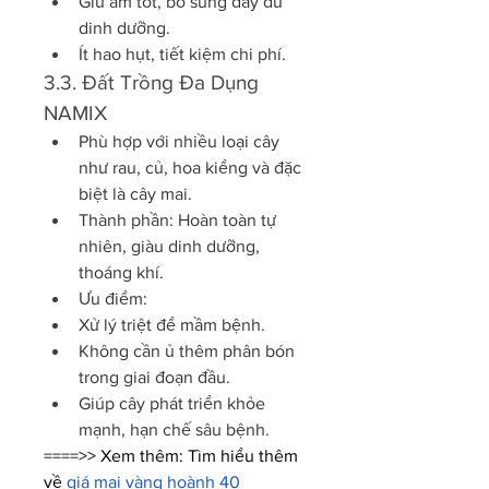
Giữ ẩm tốt, bổ sung đầy đủ 
dinh dưỡng.
Ít hao hụt, tiết kiệm chi phí.
3.3. Đất Trồng Đa Dụng 
NAMIX
Phù hợp với nhiều loại cây 
như rau, củ, hoa kiểng và đặc 
biệt là cây mai.
Thành phần: Hoàn toàn tự 
nhiên, giàu dinh dưỡng, 
thoáng khí.
Ưu điểm:
Xử lý triệt để mầm bệnh.
Không cần ủ thêm phân bón 
trong giai đoạn đầu.
Giúp cây phát triển khỏe 
mạnh, hạn chế sâu bệnh.
====>> Xem thêm: Tìm hiểu thêm 
về 
giá mai vàng hoành 40