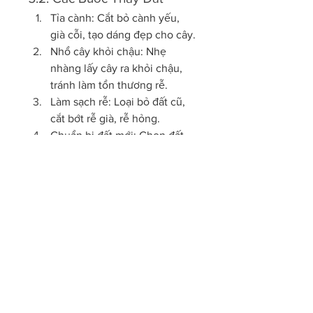
Tỉa cành: Cắt bỏ cành yếu, 
già cỗi, tạo dáng đẹp cho cây.
Nhổ cây khỏi chậu: Nhẹ 
nhàng lấy cây ra khỏi chậu, 
tránh làm tổn thương rễ.
Làm sạch rễ: Loại bỏ đất cũ, 
cắt bớt rễ già, rễ hỏng.
Chuẩn bị đất mới: Chọn đất 
tơi xốp, giàu dinh dưỡng như 
các loại đất chuyên dụng.
Trồng lại cây: Đặt cây vào 
chậu mới, thêm đất trồng, 
nén nhẹ và tưới nước vừa đủ.
Chăm sóc sau thay đất: Đặt 
cây nơi râm mát khoảng 1 
tuần rồi dần dần đưa ra ánh 
sáng.