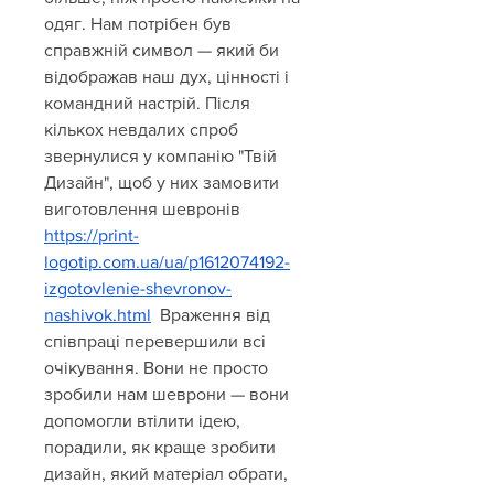
одяг. Нам потрібен був 
справжній символ — який би 
відображав наш дух, цінності і 
командний настрій. Після 
кількох невдалих спроб 
звернулися у компанію "Твій 
Дизайн", щоб у них замовити 
виготовлення шевронів 
https://print-
logotip.com.ua/ua/p1612074192-
izgotovlenie-shevronov-
nashivok.html
  Враження від 
співпраці перевершили всі 
очікування. Вони не просто 
зробили нам шеврони — вони 
допомогли втілити ідею, 
порадили, як краще зробити 
дизайн, який матеріал обрати, 