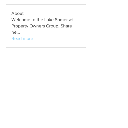
About
Welcome to the Lake Somerset
Property Owners Group. Share
ne
...
Read more
Members
marry jonathan
Follow
Fungirl Mumbai
Follow
Airticketoffices
Follow
My Assignment Services CA
Follow
Alycianna Thomas
Follow
See All Members (608)