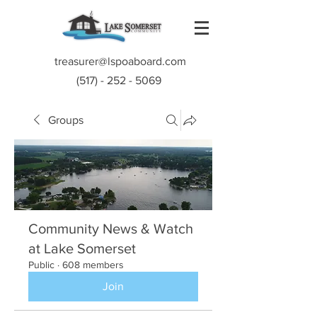
treasurer@lspoaboard.com
(517) - 252 - 5069
Groups
Community News & Watch
at Lake Somerset
Public
·
608 members
Join