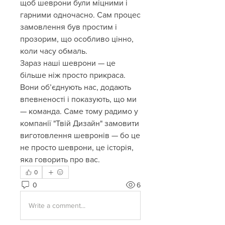
щоб шеврони були міцними і 
гарними одночасно. Сам процес 
замовлення був простим і 
прозорим, що особливо цінно, 
коли часу обмаль.
Зараз наші шеврони — це 
більше ніж просто прикраса. 
Вони об’єднують нас, додають 
впевненості і показують, що ми 
— команда. Саме тому радимо у 
компанії "Твій Дизайн" замовити 
виготовлення шевронів — бо це 
не просто шеврони, це історія, 
яка говорить про вас.
0
0
6
Write a comment...