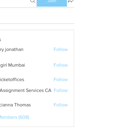
Join
s
ry jonathan
Follow
girl Mumbai
Follow
ticketoffices
Follow
Assignment Services CA
Follow
cianna Thomas
Follow
Members (608)