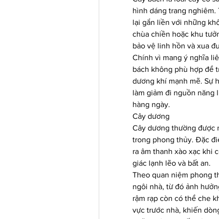
hình dáng trang nghiêm. 
lại gắn liền với những kh
chùa chiền hoặc khu tưởn
bảo vệ linh hồn và xua đuổ
Chính vì mang ý nghĩa liên
bách không phù hợp để tr
dương khí mạnh mẽ. Sự hi
làm giảm đi nguồn năng lư
hàng ngày.
Cây dương
Cây dương thường được n
trong phong thủy. Đặc điể
ra âm thanh xào xạc khi c
giác lạnh lẽo và bất an.
Theo quan niệm phong th
ngôi nhà, từ đó ảnh hưởn
rậm rạp còn có thể che k
vực trước nhà, khiến dòng