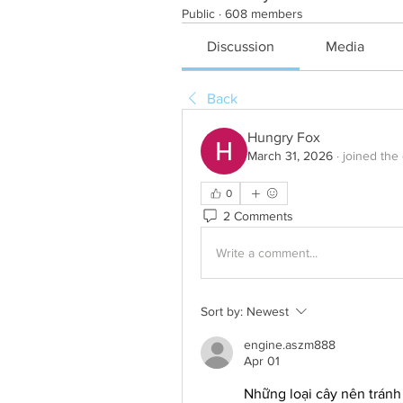
Public
·
608 members
Discussion
Media
Back
Hungry Fox
March 31, 2026
·
joined the
0
2 Comments
Write a comment...
Sort by:
Newest
engine.aszm888
Apr 01
Những loại cây nên tránh