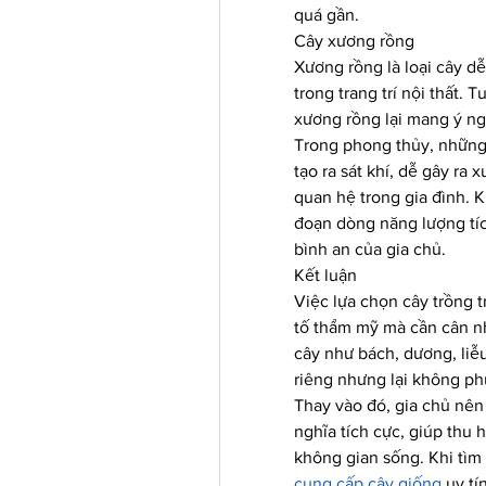
quá gần.
Cây xương rồng
Xương rồng là loại cây dễ
trong trang trí nội thất. 
xương rồng lại mang ý ngh
Trong phong thủy, những 
tạo ra sát khí, dễ gây ra
quan hệ trong gia đình. K
đoạn dòng năng lượng tích
bình an của gia chủ.
Kết luận
Việc lựa chọn cây trồng t
tố thẩm mỹ mà cần cân nh
cây như bách, dương, liễ
riêng nhưng lại không phù
Thay vào đó, gia chủ nên 
nghĩa tích cực, giúp thu 
không gian sống. Khi tìm 
cung cấp cây giống
 uy t