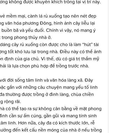
ơng không được khuyến khích trồng tại vị trí này.
 vẻ mềm mại, cành lá rủ xuống tạo nên nét đẹp 
ng văn hóa phương Đông, hình ảnh cây liễu lại 
, buồn bã và yếu đuối. Chính vì vậy, nó mang ý 
 trong phong thủy nhà ở.
dáng cây rủ xuống còn được cho là làm “hút” tài 
ng tốt khó lưu lại trong nhà. Điều này có thể ảnh 
n định của gia chủ. Vì thế, dù có giá trị thẩm mỹ 
hải là lựa chọn phù hợp để trồng trước nhà.
với đời sống tâm linh và văn hóa làng xã. Đây 
oặc gắn với những câu chuyện mang yếu tố linh 
 đa thường được trồng ở đình làng, chùa chiền 
 rộng rãi.
nhà có thể tạo ra sự không cân bằng về mặt phong 
đình cần sự ấm cúng, gần gũi và mang tính sinh 
âm linh. Hơn nữa, cây đa có kích thước lớn, rễ 
hưởng đến kết cấu nền móng của nhà ở nếu trồng 