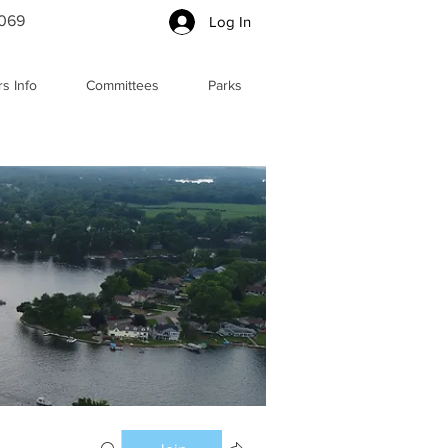
5069
Log In
s Info
Committees
Parks