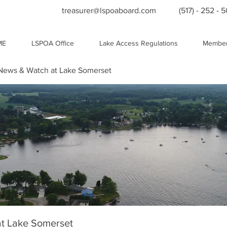
treasurer@lspoaboard.com
(517) - 252 - 
ME
LSPOA Office
Lake Access Regulations
Member
ews & Watch at Lake Somerset
t Lake Somerset