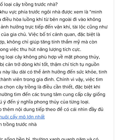
ố loại cây trồng trước nhà?
khu vực phía trước ngôi nhà được xem là “minh 
 điều hòa luồng khí từ bên ngoài đi vào không 
ó ảnh hưởng trực tiếp đến vận khí, tài lộc cũng như 
của gia chủ. Việc bố trí cảnh quan, đặc biệt là 
ợp, không chỉ giúp tăng tính thẩm mỹ mà còn 
rong việc thu hút năng lượng tích cực.
ng loại cây không phù hợp về mặt phong thủy, 
ị cản trở dòng khí tốt, thậm chí tích tụ nguồn 
 này lâu dài có thể ảnh hưởng đến sức khỏe, tinh 
hành viên trong gia đình. Chính vì vậy, việc tìm 
a chọn cây trồng là điều cần thiết, đặc biệt khi 
thường tìm đến các trung tâm cung cấp cây giống 
ý đến ý nghĩa phong thủy của từng loại.
 thêm nội dung tiếp theo để có cái nhìn đầy đủ 
nuôi cấy mô lớn nhất
 trồng trước nhà
sức sống bền bỉ, thường xanh quanh năm và có 