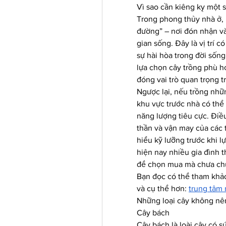
Vì sao cần kiêng kỵ một s
Trong phong thủy nhà ở, 
đường” – nơi đón nhận và
gian sống. Đây là vị trí c
sự hài hòa trong đời sống 
lựa chọn cây trồng phù h
đóng vai trò quan trọng t
Ngược lại, nếu trồng nhữ
khu vực trước nhà có thể b
năng lượng tiêu cực. Điều
thần và vận may của các t
hiểu kỹ lưỡng trước khi lự
hiện nay nhiều gia đình 
để chọn mua mà chưa chú 
Bạn đọc có thể tham khảo
và cụ thể hơn: 
trung tâm 
Những loại cây không nên
Cây bách
Cây bách là loài cây có 