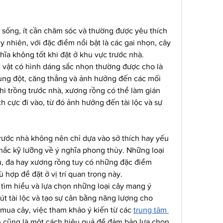
 sống, ít cần chăm sóc và thường được yêu thích 
Tuy nhiên, với đặc điểm nổi bật là các gai nhọn, cây 
ĩa không tốt khi đặt ở khu vực trước nhà.
vật có hình dáng sắc nhọn thường được cho là 
 xung đột, căng thẳng và ảnh hưởng đến các mối 
hi trồng trước nhà, xương rồng có thể làm gián 
 cực đi vào, từ đó ảnh hưởng đến tài lộc và sự 
rước nhà không nên chỉ dựa vào sở thích hay yếu 
ắc kỹ lưỡng về ý nghĩa phong thủy. Những loại 
u, đa hay xương rồng tuy có những đặc điểm 
 hợp để đặt ở vị trí quan trọng này.
tìm hiểu và lựa chọn những loại cây mang ý 
hút tài lộc và tạo sự cân bằng năng lượng cho 
mua cây, việc tham khảo ý kiến từ các 
trung tâm 
ín cũng là một cách hiệu quả để đảm bảo lựa chọn 