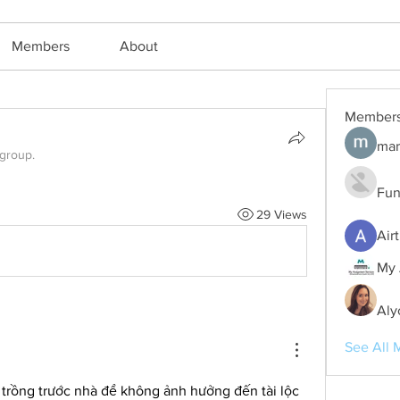
Members
About
Member
mar
 group.
Fun
29 Views
Air
My 
Aly
See All 
 trồng trước nhà để không ảnh hưởng đến tài lộc