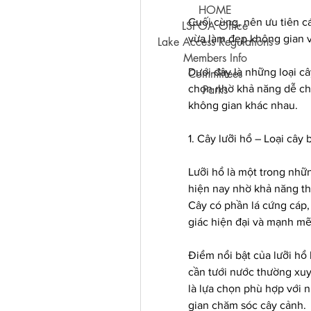
HOME
Cuối cùng, nên ưu tiên cá
LSPOA Office
vừa làm đẹp không gian v
Lake Access Regulations
Members Info
Dưới đây là những loại c
Committees
chọn nhờ khả năng dễ chă
Parks
không gian khác nhau.
1. Cây lưỡi hổ – Loại cây
Lưỡi hổ là một trong nhữn
hiện nay nhờ khả năng thí
Cây có phần lá cứng cáp,
giác hiện đại và mạnh mẽ
Điểm nổi bật của lưỡi hổ 
cần tưới nước thường xuy
là lựa chọn phù hợp với 
gian chăm sóc cây cảnh.