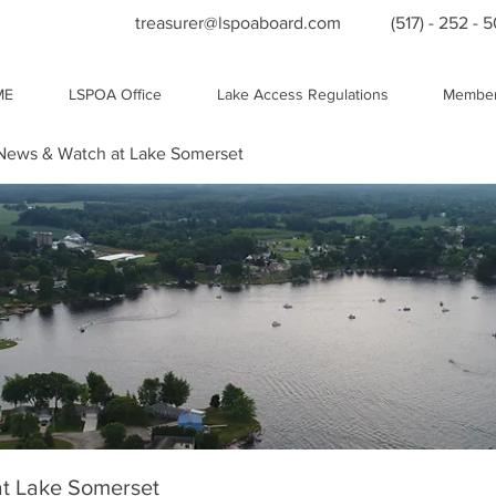
treasurer@lspoaboard.com
(517) - 252 - 
ME
LSPOA Office
Lake Access Regulations
Member
ews & Watch at Lake Somerset
t Lake Somerset