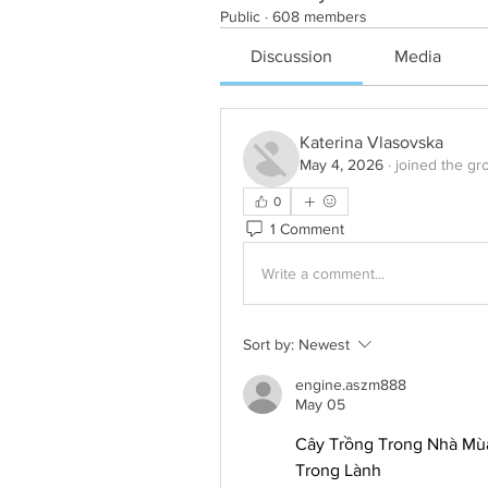
Public
·
608 members
Discussion
Media
Katerina Vlasovska
May 4, 2026
·
joined the gr
0
1 Comment
Write a comment...
Sort by:
Newest
engine.aszm888
May 05
Cây Trồng Trong Nhà Mù
Trong Lành