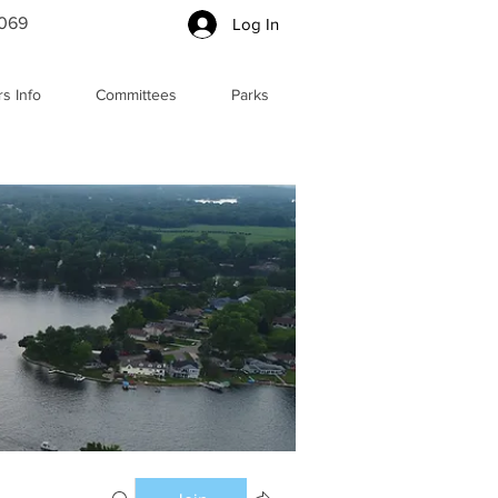
5069
Log In
s Info
Committees
Parks