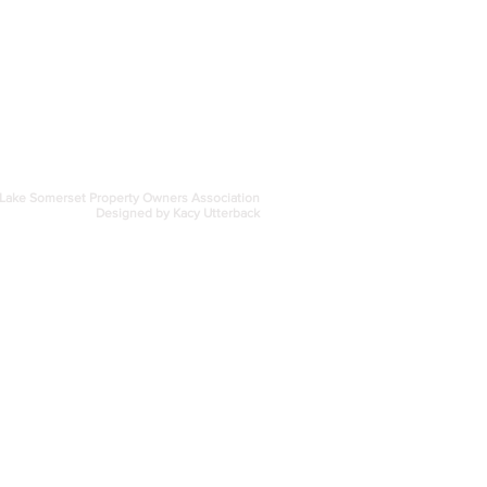
treasurer@lspoaboard.com
517 - 252 - 5069
Lake Somerset Property Owners Association
Designed by Kacy Utterback