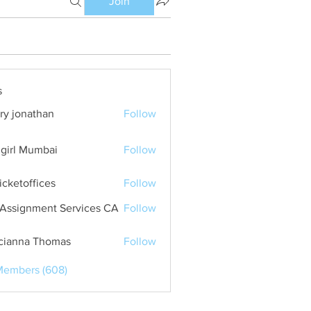
Join
s
ry jonathan
Follow
girl Mumbai
Follow
ticketoffices
Follow
Assignment Services CA
Follow
cianna Thomas
Follow
Members (608)