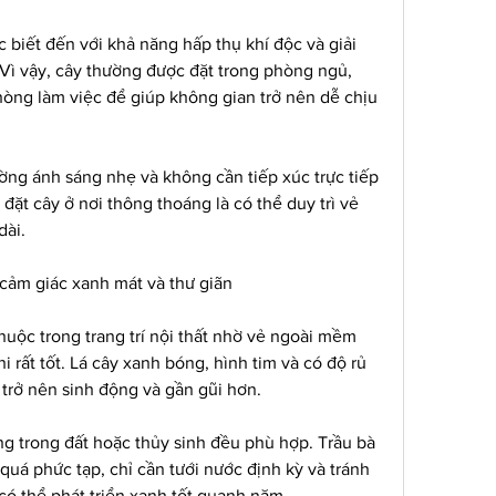
c biết đến với khả năng hấp thụ khí độc và giải 
ì vậy, cây thường được đặt trong phòng ngủ, 
ng làm việc để giúp không gian trở nên dễ chịu 
ờng ánh sáng nhẹ và không cần tiếp xúc trực tiếp 
đặt cây ở nơi thông thoáng là có thể duy trì vẻ 
dài.
 cảm giác xanh mát và thư giãn
thuộc trong trang trí nội thất nhờ vẻ ngoài mềm 
 rất tốt. Lá cây xanh bóng, hình tim và có độ rủ 
 trở nên sinh động và gần gũi hơn.
ồng trong đất hoặc thủy sinh đều phù hợp. Trầu bà 
uá phức tạp, chỉ cần tưới nước định kỳ và tránh 
 có thể phát triển xanh tốt quanh năm.