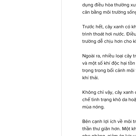
dụng điều hòa thường xuy
cân bằng môi trường sống 
Trước hết, cây xanh có k
trình thoát hơi nước. Điề
trường dễ chịu hơn cho k
Ngoài ra, nhiều loại cây 
và một số khí độc hại tồn 
trọng trong bối cảnh môi 
khí thải.
Không chỉ vậy, cây xanh 
chế tình trạng khô da hoặ
mùa nóng.
Bên cạnh lợi ích về môi t
thần thư giãn hơn. Một k
nhẹ nhàng, giảm áp lực và