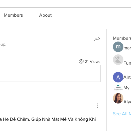
Members
About
Member
oup.
mar
21 Views
Fun
Air
My 
Aly
See All 
a Hè Dễ Chăm, Giúp Nhà Mát Mẻ Và Không Khí 